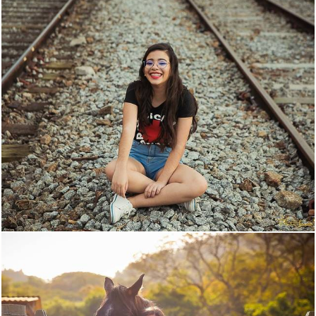
2734
18