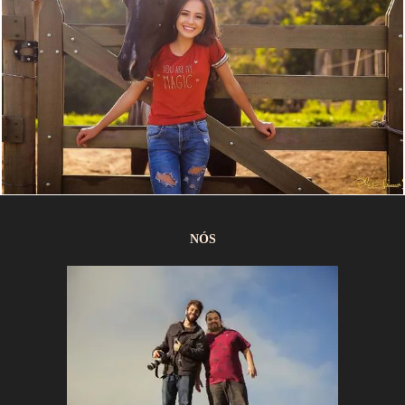
2528
31
NÓS