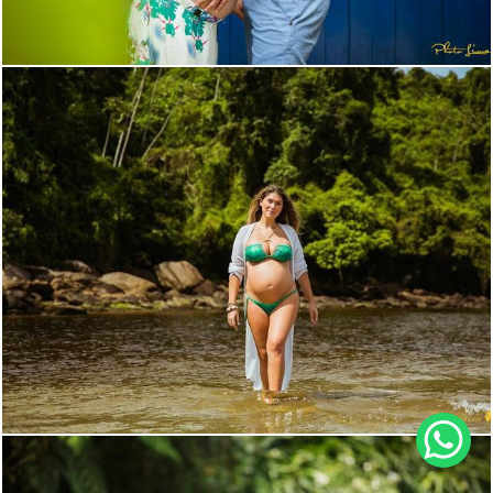
2947
14
2920
9