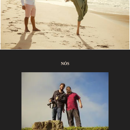
1340
1
NÓS